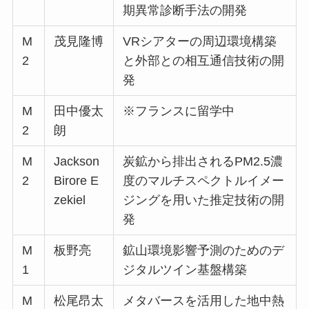
期異常診断手法の開発
M
茂見隆博
VRシアターの周辺環境構築
2
と外部との相互通信技術の開
発
M
田中優太
※フランスに留学中
2
朗
M
Jackson
炭鉱から排出されるPM2.5濃
2
Birore E
度のマルチスペクトルイメー
zekiel
ジングを用いた推定技術の開
発
M
板野亮
鉱山環境影響予測のためのデ
1
ジタルツイン基盤構築
M
松尾昂太
メタバースを活用した地中熱