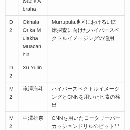
tsadik A
braha
D
Okhala
Murrupula地区におけるLi鉱
2
Orika M
床探査に向けたハイパースペ
ulakha
クトルイメージングの適用
Muacan
hia
D
Xu Yulin
2
M
滝澤海斗
ハイパースペクトルイメージ
2
ングとCNNを用いたヒ素の検
出
M
中澤雄奈
CNNを用いたロータリーパー
2
カッションドリルのビット早