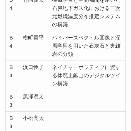
B
竹内優太
機械学習と空間補間を用いた
4
石炭地下ガス化における三次
元燃焼温度分布推定システム
の構築
B
横町貢平
ハイパースペクトル画像と深
4
層学習を用いた石灰石と夾雑
岩の分類
B
浜口怜子
ネイチャーポジティブに資す
4
る休廃止鉱山のデジタルツイ
ン構築
B
黒澤温太
3
B
小松亮太
3