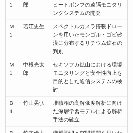
1
郎
ヒートポンプの遠隔モニタリ
ングシステムの開発
M
若江史生
スペクトルカメラ搭載ドロー
1
ンを用いたモンゴル・ゴビ砂
漠に分布するリチウム鉱石の
判別
M
中根光太
セキソフカ鉱山における環境
1
郎
モニタリングと安全性向上を
目的とした通信システムの検
討
B
竹山晃弘
堆積相の高解像度解析に向け
4
た深層学習モデルによる解析
手法の確立