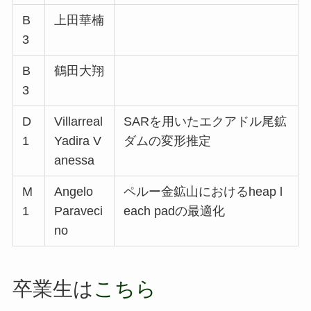
B
上田華楠
3
B
鶴田大翔
3
D
Villarreal
SARを用いたエクアドル尾鉱
1
Yadira V
ダムの変形推定
anessa
M
Angelo
ペルー金鉱山におけるheap l
1
Paraveci
each padの最適化
no
卒業生は
こちら