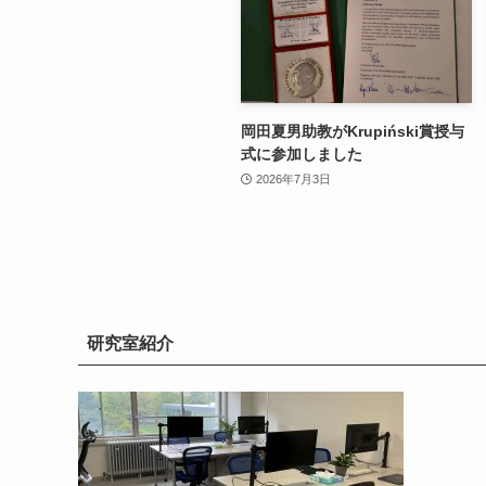
岡田夏男助教がKrupiński賞授与
式に参加しました
2026年7月3日
研究室紹介