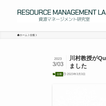
ホーム
全般
川村教授がQueen
2023
3/03
ました
2023年3月3日
全般